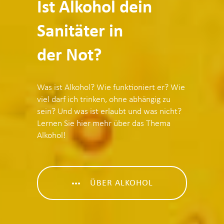
Ist Alko­hol dein
Sani­tä­ter in
der Not?
Was ist Alko­hol? Wie funk­tio­niert er? Wie
viel darf ich trin­ken, ohne abhän­gig zu
sein? Und was ist erlaubt und was nicht?
Ler­nen Sie hier mehr über das The­ma
Alkohol!
ÜBER ALKO­HOL