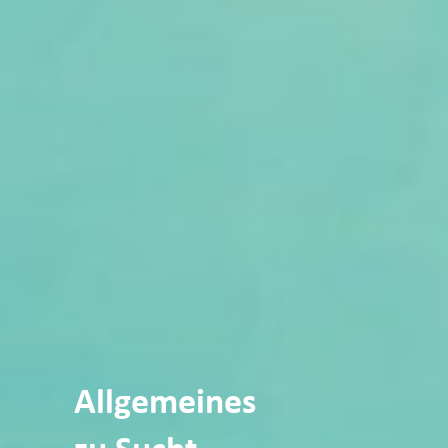
All­ge­mei­nes
zu Sucht