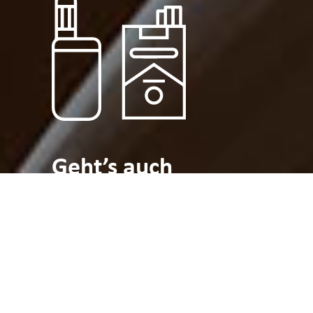
Geht’s auch
ohne Rauch?
War­um ist Rau­chen heut­zu­ta­ge so ver­
pönt? Sind E‑Zigaretten wirk­lich gesund­
heits­schäd­lich? Und wie bespre­che ich
eigent­lich das The­ma Rau­chen mit mei­
nem Kind, ohne es zum Rau­chen zu trei­